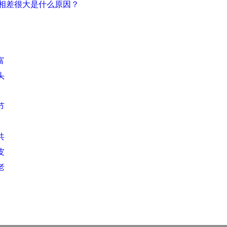
相差很大是什么原因？
富
头
节
共
皮
老