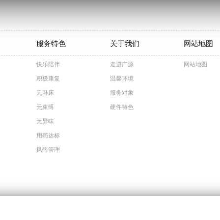
服务特色
关于我们
网站地图
快乐陪伴
走进广源
网站地图
积极康复
温馨环境
无卧床
服务对象
无束缚
硬件特色
无异味
用药达标
风险管理
hts Reserved |
京ICP备19015710号-1